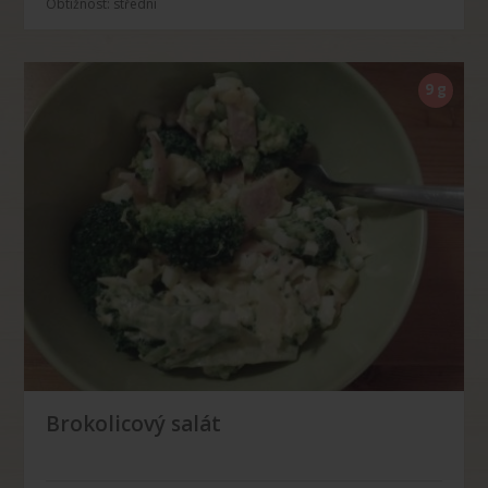
Obtížnost: střední
9 g
Brokolicový salát