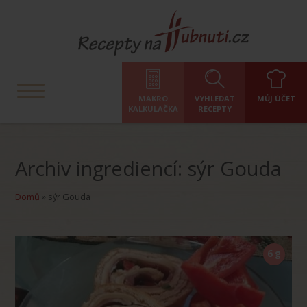
MAKRO
VYHLEDAT
MŮJ ÚČET
KALKULAČKA
RECEPTY
Archiv ingrediencí: sýr Gouda
Domů
»
sýr Gouda
6 g