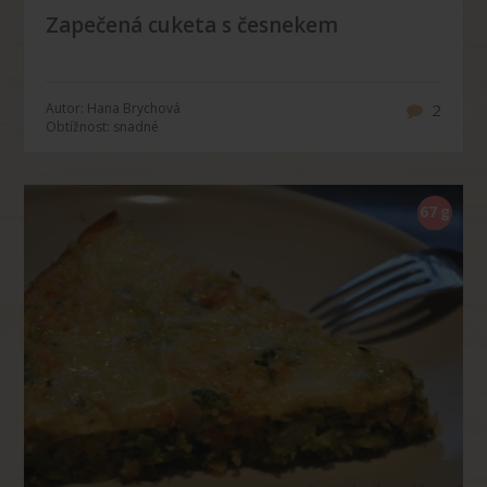
Zapečená cuketa s česnekem
Autor: Hana Brychová
2
Obtížnost: snadné
67 g