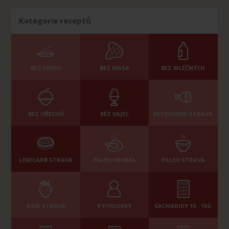
Kategorie receptů
BEZ LEPKU
BEZ MASA
BEZ MLÉČNÝCH
BEZ OŘECHŮ
BEZ VAJEC
KETOGENNÍ STRAVA
LOWCARB STRAVA
PALEO PRIMAL
PALEO STRAVA
RAW STRAVA
RYCHLOVKY
SACHARIDY 10 - 15G