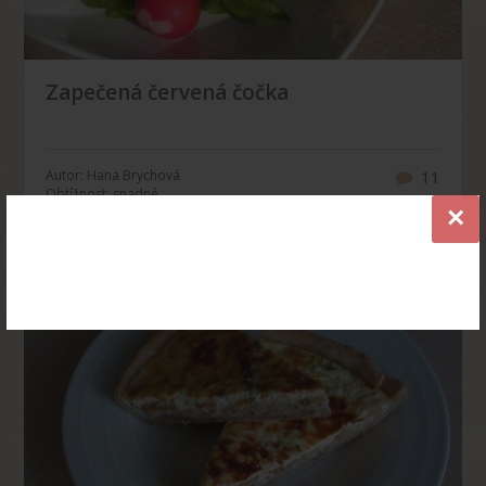
Zapečená červená čočka
Autor: Hana Brychová
11
Obtížnost: snadné
×