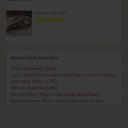
Kávová tortička
Nejnovější komentáře
Soňa
:
Kváskový chléb
Lucy
:
Úžasný čokoládový dort bez cukru a mouky
(low carb, keto, LCHF)
Hanah
:
Quinoa pudink
BernardNox
:
Moje cesta k low carb stravě
Raymondwew
:
Moje cesta k low carb stravě