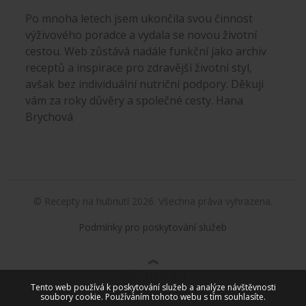
Po mnoha letech jsem ukončila svou činnost
výživového poradce a vydala se novou životní
cestou. Web zůstává nadále funkční jako archiv
receptů a inspirace pro zdravější životní styl,
avšak bez individuální nutriční podpory. Děkuji
vám za roky důvěry a společné cesty. Hana
Brychová
© Recepty na hubnutí 2026. Všechna práva vyhrazena.
Podmínky pro poskytování služeb
ZPĚT NAHORU
Tento web používá k poskytování služeb a analýze návštěvnosti
soubory cookie. Používáním tohoto webu s tím souhlasíte.