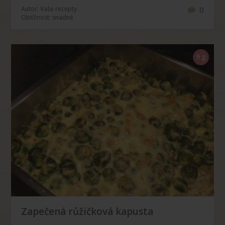
Autor: Vaše recepty
0
Obtížnost: snadné
9 g
Zapečená růžičková kapusta