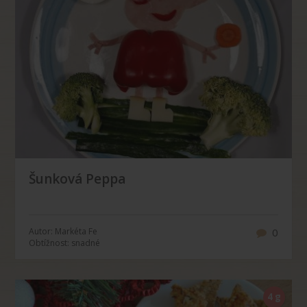
Šunková Peppa
Autor: Markéta Fe
0
Obtížnost: snadné
4 g