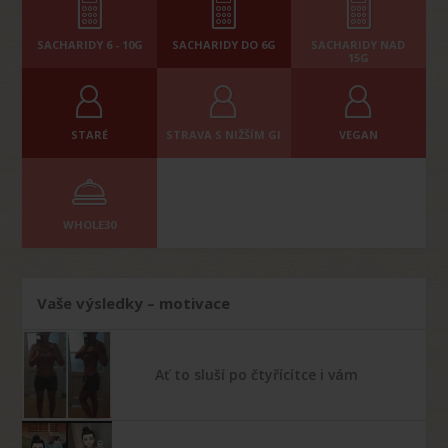
SACHARIDY 6 - 10G
SACHARIDY DO 6G
SACHARIDY NAD
15G
STARÉ
STRAVA S NIŽŠÍM GI
VEGAN
WHOLE30
Vaše výsledky – motivace
Ať to sluší po čtyřícítce i vám