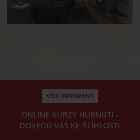
VÍCE INFORMACÍ
ONLINE KURZY HUBNUTÍ -
DOVEDU VÁS KE ŠTÍHLOSTI