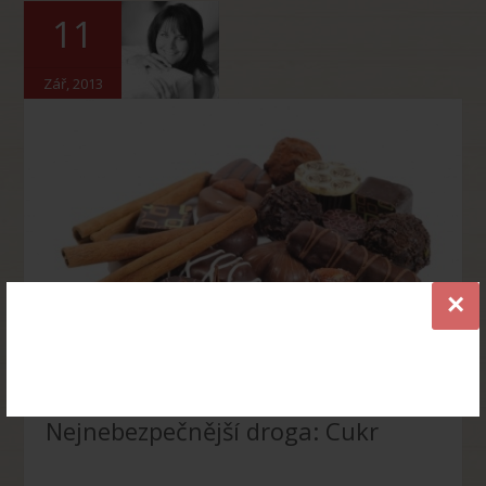
11
Zář, 2013
×
Nejnebezpečnější droga: Cukr