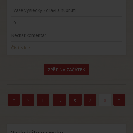
Vaše výsledky
Zdraví a hubnutí
0
Nechat komentář
Číst více
ZPĚT NA ZAČÁTEK
«
<
1
…
6
7
8
»
Vyhledejte na webu