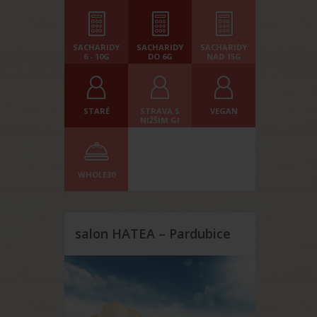
SACHARIDY
SACHARIDY
SACHARIDY
6 - 10G
DO 6G
NAD 15G
STARÉ
STRAVA S
VEGAN
NIŽŠÍM GI
WHOLE30
salon HATEA – Pardubice