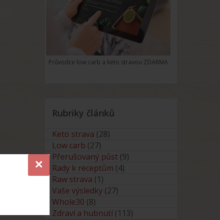
Průvodce low carb a keto stravou ZDARMA
Rubriky článků
Keto strava
(28)
Low carb
(27)
Přerušovaný půst
(9)
×
Rady k receptům
(4)
Raw strava
(1)
Vaše výsledky
(27)
Whole30
(8)
Zdraví a hubnutí
(113)