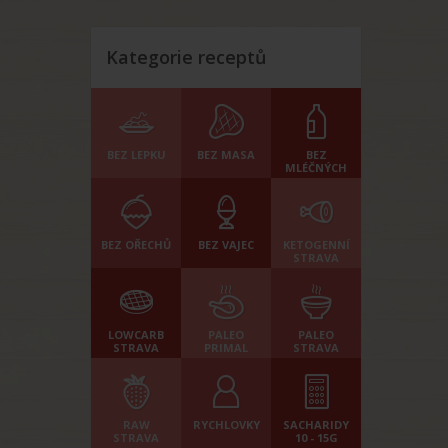
Kategorie receptů
BEZ LEPKU
BEZ MASA
BEZ
MLÉČNÝCH
BEZ OŘECHŮ
BEZ VAJEC
KETOGENNÍ
STRAVA
LOWCARB
PALEO
PALEO
STRAVA
PRIMAL
STRAVA
RAW
RYCHLOVKY
SACHARIDY
STRAVA
10 - 15G