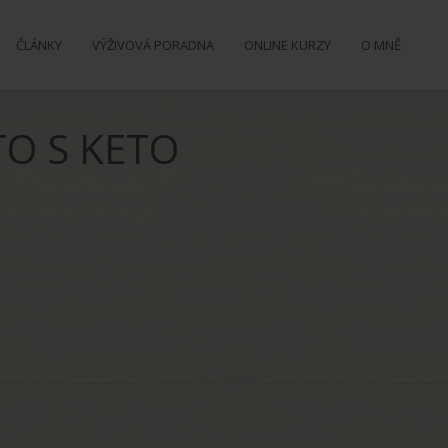
ČLÁNKY
VÝŽIVOVÁ PORADNA
ONLINE KURZY
O MNĚ
TO S KETO