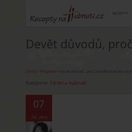
RECEPTY
Devět důvodů, proč 
Domů
»
Příspěvky
»
Devět důvodů, proč zařadit brokolici do j
Kategorie:
Zdraví a hubnutí
07
Zář, 2014