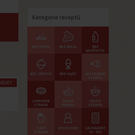
Kategorie receptů
BEZ LEPKU
BEZ MASA
BEZ
MLÉČNÝCH
BEZ OŘECHŮ
BEZ VAJEC
KETOGENNÍ
STRAVA
VĚDĚT
LOWCARB
PALEO
PALEO
STRAVA
PRIMAL
STRAVA
RAW
RYCHLOVKY
SACHARIDY
STRAVA
10 - 15G