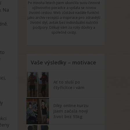
í
Po mnoha letech jsem ukončila svou činnost
výživového poradce a vydala se novou
u. Na
životní cestou. Web zůstává nadále funkční
jako archiv receptů a inspirace pro zdravější
životní styl, avšak bez individuální nutriční
dně.
podpory. Děkuji vám za roky důvěry a
společné cesty.
 to
é
Vaše výsledky – motivace
ci,
Ať to sluší po
čtyřícítce i vám
ly
Díky online kurzu
jsem začala nový
život bez 55kg
kci
oženy