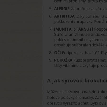
cévními problémy, proto by s
ALERGIE
. Zabraňuje vzniku ale
ARTRITIDA.
Díky bohatému obs
poškození chrupavky. Pomáhá př
IMUNITA, STÁRNUTÍ
Podporu
Sulforafan stimulací antioxida
pokles imunitního systému, kt
obsahuje sulforafan dokáže zp
OČI
Podporuje zdraví očí dík
POKOŽKA
Působí protizánětl
Díky vitamínu C zvyšuje prod
A jak syrovou brokolici
Můžete si ji syrovou
nasekat do 
hotové polévky či omáčky. Začně
opravdu výraznou chuť. Bylo by š