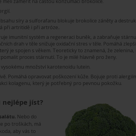
e měli zaměřit na častou konzumaci brokolice.
rgií.
ahu síry a sulforafanu blokuje brokolice záněty a destruk
i artritidě i při artróze..
je imunitní systém a regeneraci buněk, a zabraňuje stárnut
čních drah v těle snižuje oxidační stres v těle. Pomáhá zlepši
erý je spojen s věkem. Teoreticky to znamená, že zelenina, 
omalit proces stárnutí. To je milé hlavně pro ženy.
y vysokému množství karotenoidu lutein.
ivě. Pomáhá opravovat poškození kůže. Bojuje proti alergiím
ukci kolagenu, který je potřebný pro pevnou pokožku.
 nejlépe jíst?
salátu.
Nebo do
te po troškách, má
koda, aby vás to