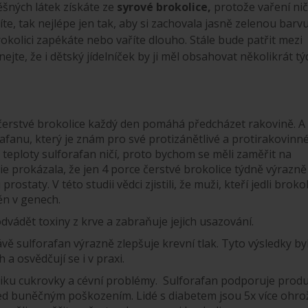
šných látek získáte ze
syrové brokolice,
protože vaření nič
íte, tak nejlépe jen tak, aby si zachovala jasně zelenou barv
kolici zapékáte nebo vaříte dlouho. Stále bude patřit mezi
jte, že i dětský jídelníček by ji měl obsahovat několikrát tý
čerstvé brokolice každý den pomáhá předcházet rakovině. A
fanu, který je znám pro své protizánětlivé a protirakovinn
teploty sulforafan ničí, proto bychom se měli zaměřit na
die prokázala, že jen 4 porce čerstvé brokolice týdně výrazně
staty. V této studii vědci zjistili, že muži, kteří jedli brokoli
n v genech.
ádět toxiny z krve a zabraňuje jejich usazování.
ávě sulforafan výrazně zlepšuje krevní tlak. Tyto výsledky by
a osvědčují se i v praxi.
niku cukrovky a cévní problémy. Sulforafan podporuje produ
ed buněčným poškozením. Lidé s diabetem jsou 5x více ohr