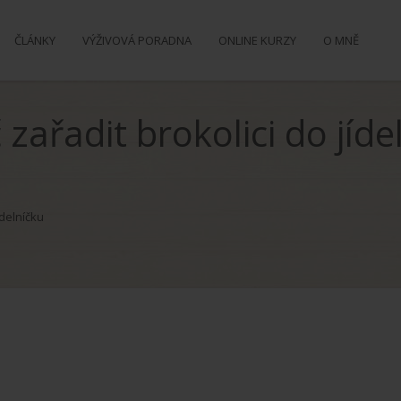
ČLÁNKY
VÝŽIVOVÁ PORADNA
ONLINE KURZY
O MNĚ
zařadit brokolici do jíde
ídelníčku