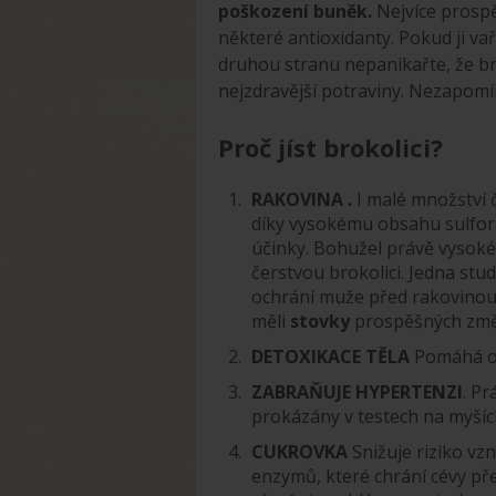
poškození buněk.
Nejvíce prospě
některé antioxidanty. Pokud ji vař
druhou stranu nepanikařte, že bro
nejzdravější potraviny. Nezapomíne
Proč jíst brokolici?
RAKOVINA .
I malé množství 
díky vysokému obsahu sulfora
účinky. Bohužel právě vysoké 
čerstvou brokolici. Jedna stu
ochrání muže před rakovinou pro
měli
stovky
prospěšných změ
DETOXIKACE TĚLA
Pomáhá odv
ZABRAŇUJE HYPERTENZI
. Pr
prokázány v testech na myších 
CUKROVKA
Snižuje riziko vz
enzymů, které chrání cévy př