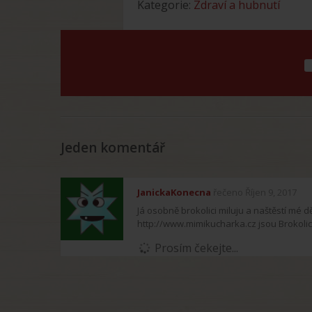
Kategorie:
Zdraví a hubnutí
Jeden komentář
JanickaKonecna
řečeno Říjen 9, 2017
Já osobně brokolici miluju a naštěstí mé 
http://www.mimikucharka.cz jsou Brokol
Prosím čekejte...