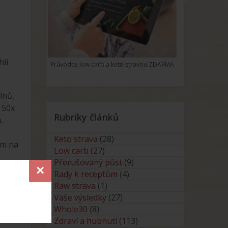
hlí
Průvodce low carb a keto stravou ZDARMA
ínů,
 50x
Rubriky článků
.
Keto strava
(28)
ám na
Low carb
(27)
Přerušovaný půst
(9)
×
Rady k receptům
(4)
Raw strava
(1)
Vaše výsledky
(27)
Whole30
(8)
Zdraví a hubnutí
(113)