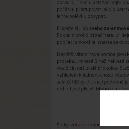
odradilo. Také u dětí začínejte op
počátku přistupovat jako k petrže
lehce polévku posypat.
Přidejte si ji do
svého zeleninov
Pokud s brokolicí začínáte, přidejt
popíječi smoothie, snažte se ovoc
Největší vitamínová bomba jsou
proteinů, minerálů než některá ze
více živin než zralá brokolice. St
Vzhledem k jednoduchosti pěstová
salátů. Klíčky chutnají podobně ja
nich objeví plíseň. Mohu to potvrd
Štítky:
zdravé hubnutí