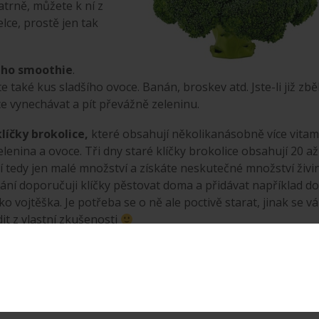
atrně, můžete k ní z
lce, prostě jen tak
ého smoothie
.
e také kus sladšího ovoce. Banán, broskev atd. Jste-li již zbě
e vynechávat a pít převážně zeleninu.
klíčky brokolice,
které obsahují několikanásobně více vitam
lenina a ovoce. Tři dny staré klíčky brokolice obsahují 20 až
ačí tedy jen malé množství a získáte neskutečné množství živin
ní doporučuji klíčky pěstovat doma a přidávat například do
ko vojtěška. Je potřeba se o ně ale poctivě starat, jinak se v
it z vlastní zkušenosti