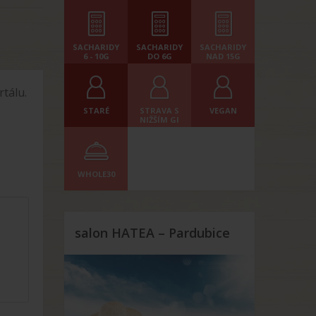
SACHARIDY
SACHARIDY
SACHARIDY
6 - 10G
DO 6G
NAD 15G
tálu.
STARÉ
STRAVA S
VEGAN
NIŽŠÍM GI
WHOLE30
salon HATEA – Pardubice