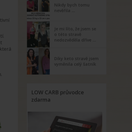
Nikdy bych tomu
nevěřila …
tivní
Je mi líto, že jsem se
o této stravě
í.
nedozvěděla dříve …
t
která
Díky keto stravě jsem
vyměnila celý šatník
.
LOW CARB průvodce
zdarma