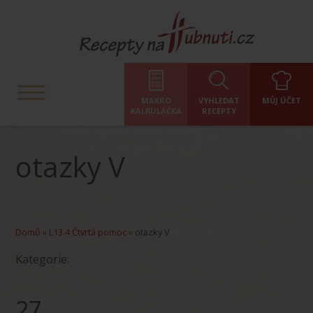
MAKRO
VYHLEDAT
MŮJ ÚČET
KALKULAČKA
RECEPTY
otazky V
Domů
»
L13.4 Čtvrtá pomoc
»
otazky V
Kategorie:
27