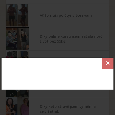
Ať to sluší po čtyřícítce i vám
Díky online kurzu jsem začala nový
život bez 55kg
×
Nikdy bych tomu nevěřila …
Je mi líto, že jsem se o této stravě
nedozvěděla dříve …
Díky keto stravě jsem vyměnila
celý šatník