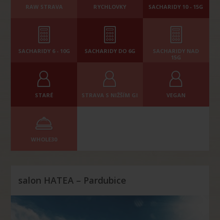
RAW STRAVA
RYCHLOVKY
SACHARIDY 10 - 15G
SACHARIDY 6 - 10G
SACHARIDY DO 6G
SACHARIDY NAD
15G
STARÉ
STRAVA S NIŽŠÍM GI
VEGAN
WHOLE30
salon HATEA – Pardubice