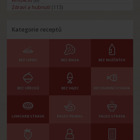
Whole30
(8)
Zdraví a hubnutí
(113)
Kategorie receptů
BEZ LEPKU
BEZ MASA
BEZ MLÉČNÝCH
BEZ OŘECHŮ
BEZ VAJEC
KETOGENNÍ STRAVA
LOWCARB STRAVA
PALEO PRIMAL
PALEO STRAVA