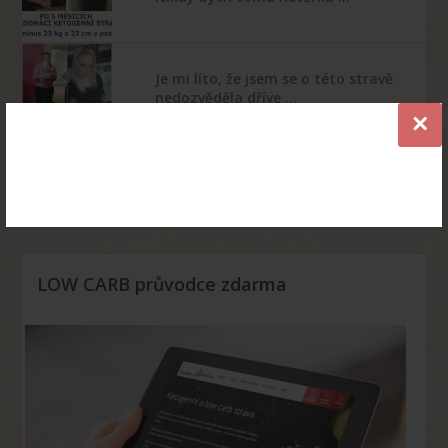
Je mi líto, že jsem se o této stravě
nedozvěděla dříve …
×
Díky keto stravě jsem vyměnila
celý šatník
LOW CARB průvodce zdarma