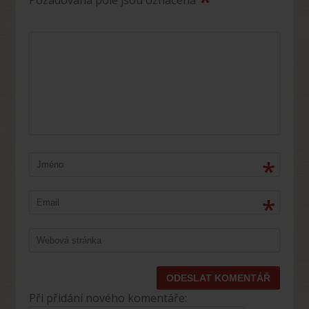
*
Požadovaná pole jsou označena
*
*
Při přidání nového komentáře: