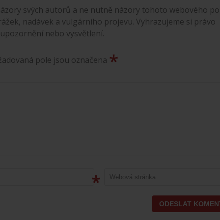
ázory svých autorů a ne nutně názory tohoto webového por
rážek, nadávek a vulgárního projevu. Vyhrazujeme si právo
 upozornění nebo vysvětlení.
*
ožadovaná pole jsou označena
*