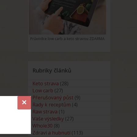
Průvodce low carb a keto stravou ZDARMA
Rubriky článků
Keto strava
(28)
Low carb
(27)
Přerušovaný půst
(9)
×
Rady k receptům
(4)
Raw strava
(1)
Vaše výsledky
(27)
Whole30
(8)
Zdraví a hubnutí
(113)