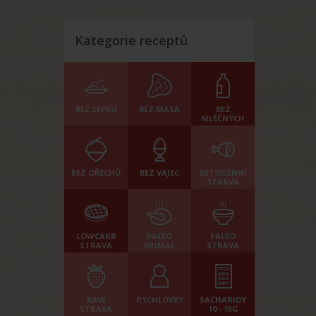
Kategorie receptů
BEZ LEPKU
BEZ MASA
BEZ
MLÉČNÝCH
BEZ OŘECHŮ
BEZ VAJEC
KETOGENNÍ
STRAVA
LOWCARB
PALEO
PALEO
STRAVA
PRIMAL
STRAVA
RAW
RYCHLOVKY
SACHARIDY
STRAVA
10 - 15G