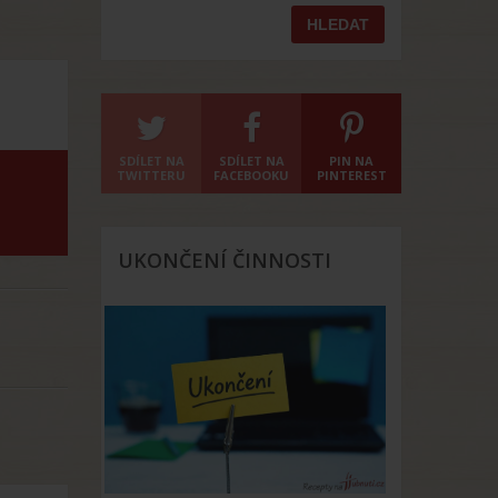
SDÍLET NA
SDÍLET NA
PIN NA
TWITTERU
FACEBOOKU
PINTEREST
UKONČENÍ ČINNOSTI