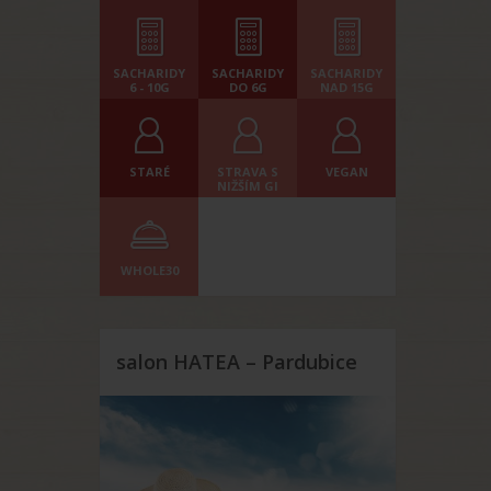
SACHARIDY
SACHARIDY
SACHARIDY
6 - 10G
DO 6G
NAD 15G
STARÉ
STRAVA S
VEGAN
NIŽŠÍM GI
WHOLE30
salon HATEA – Pardubice