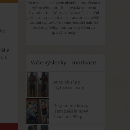
Po mnoha letech jsem ukončila svou činnost
výživového poradce a vydala se novou
m
životní cestou. Web zůstává nadále funkční
jako archiv receptů a inspirace pro zdravější
životní styl, avšak bez individuální nutriční
podpory. Děkuji vám za roky důvěry a
dle
společné cesty.
rát a
bu u
Vaše výsledky – motivace
Ať to sluší po
čtyřícítce i vám
Díky online kurzu
jsem začala nový
život bez 55kg