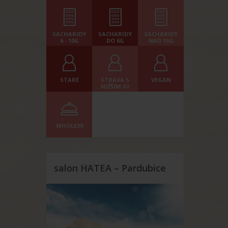
SACHARIDY
SACHARIDY
SACHARIDY
6 - 10G
DO 6G
NAD 15G
STARÉ
STRAVA S
VEGAN
NIŽŠÍM GI
WHOLE30
salon HATEA – Pardubice