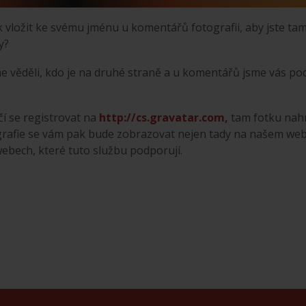
k vložit ke svému jménu u komentářů fotografii, aby jste ta
y?
sme věděli, kdo je na druhé straně a u komentářů jsme vás po
í se registrovat na
http://cs.gravatar.com
,
tam fotku nah
tografie se vám pak bude zobrazovat nejen tady na našem we
webech, které tuto službu podporují.