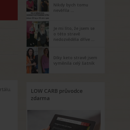
Nikdy bych tomu
nevěřila …
Je mi líto, že jsem se
o této stravě
nedozvěděla dříve …
Díky keto stravě jsem
vyměnila celý šatník
tálu.
LOW CARB průvodce
zdarma