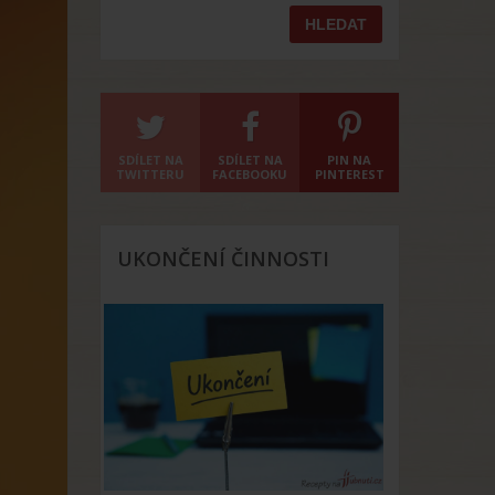
SDÍLET NA
SDÍLET NA
PIN NA
TWITTERU
FACEBOOKU
PINTEREST
UKONČENÍ ČINNOSTI