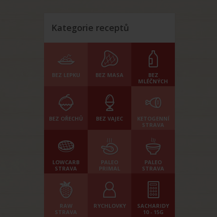
Kategorie receptů
BEZ LEPKU
BEZ MASA
BEZ
MLÉČNÝCH
BEZ OŘECHŮ
BEZ VAJEC
KETOGENNÍ
STRAVA
LOWCARB
PALEO
PALEO
STRAVA
PRIMAL
STRAVA
RAW
RYCHLOVKY
SACHARIDY
STRAVA
10 - 15G