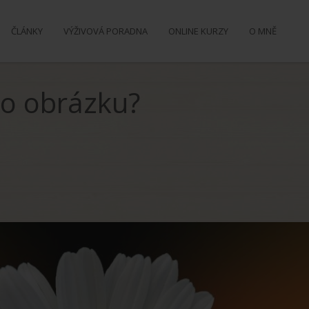
ČLÁNKY
VÝŽIVOVÁ PORADNA
ONLINE KURZY
O MNĚ
sto obrázku?