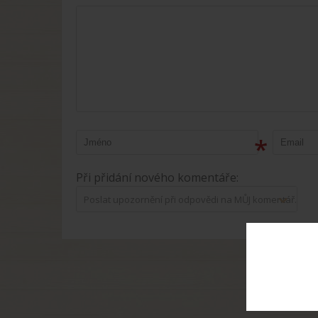
*
Při přidání nového komentáře:
Poslat upozornění při odpovědi na MŮJ komentář.