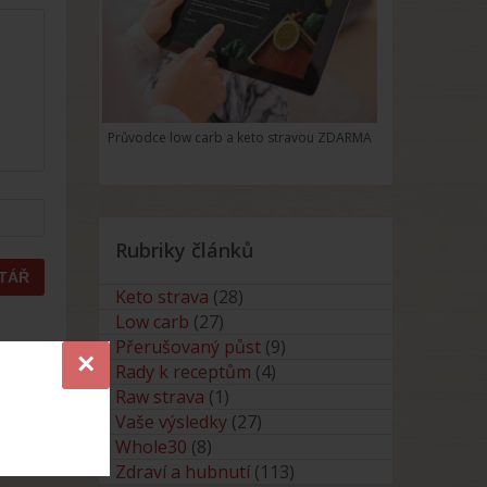
Průvodce low carb a keto stravou ZDARMA
Rubriky článků
Keto strava
(28)
Low carb
(27)
Přerušovaný půst
(9)
×
Rady k receptům
(4)
Raw strava
(1)
Vaše výsledky
(27)
Whole30
(8)
Zdraví a hubnutí
(113)