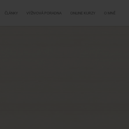
ČLÁNKY
VÝŽIVOVÁ PORADNA
ONLINE KURZY
O MNĚ