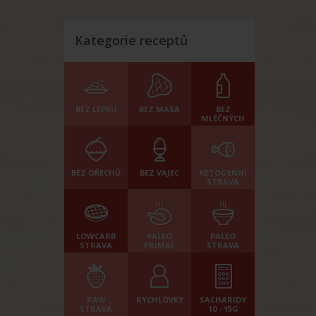
Kategorie receptů
BEZ LEPKU
BEZ MASA
BEZ
MLÉČNÝCH
BEZ OŘECHŮ
BEZ VAJEC
KETOGENNÍ
STRAVA
LOWCARB
PALEO
PALEO
STRAVA
PRIMAL
STRAVA
RAW
RYCHLOVKY
SACHARIDY
STRAVA
10 - 15G