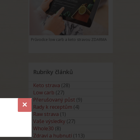
Průvodce low carb a keto stravou ZDARMA
Rubriky článků
Keto strava
(28)
Low carb
(27)
Přerušovaný půst
(9)
×
Rady k receptům
(4)
Raw strava
(1)
Vaše výsledky
(27)
Whole30
(8)
Zdraví a hubnutí
(113)