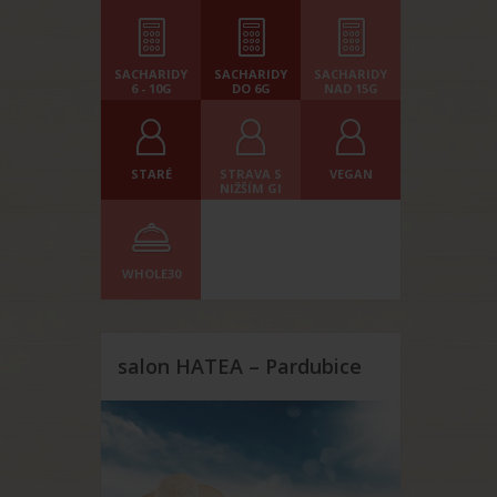
SACHARIDY
SACHARIDY
SACHARIDY
6 - 10G
DO 6G
NAD 15G
STARÉ
STRAVA S
VEGAN
NIŽŠÍM GI
WHOLE30
salon HATEA – Pardubice