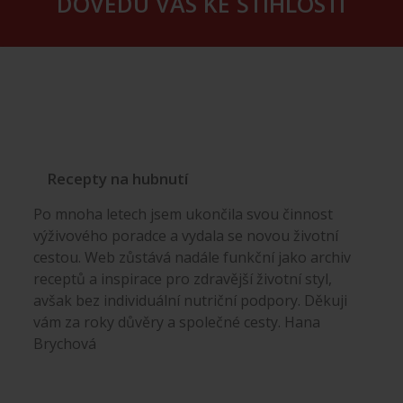
DOVEDU VÁS KE ŠTÍHLOSTI
Recepty na hubnutí
Po mnoha letech jsem ukončila svou činnost
výživového poradce a vydala se novou životní
cestou. Web zůstává nadále funkční jako archiv
receptů a inspirace pro zdravější životní styl,
avšak bez individuální nutriční podpory. Děkuji
vám za roky důvěry a společné cesty. Hana
Brychová