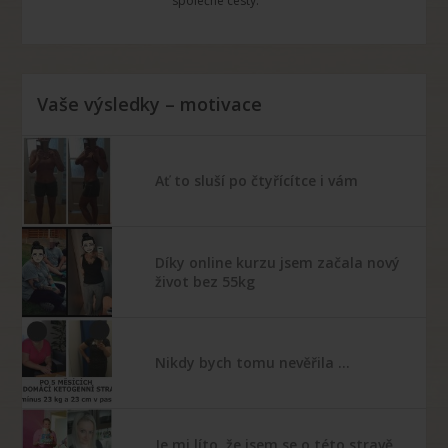
společné cesty.
Vaše výsledky – motivace
Ať to sluší po čtyřícítce i vám
Díky online kurzu jsem začala nový
život bez 55kg
Nikdy bych tomu nevěřila …
Je mi líto, že jsem se o této stravě