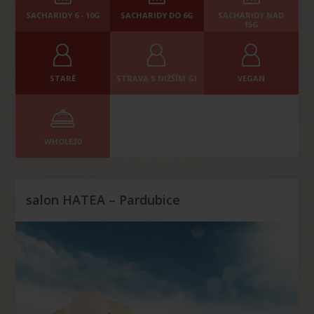
SACHARIDY 6 - 10G
SACHARIDY DO 6G
SACHARIDY NAD
15G
STARÉ
STRAVA S NIŽŠÍM GI
VEGAN
WHOLE30
salon HATEA – Pardubice