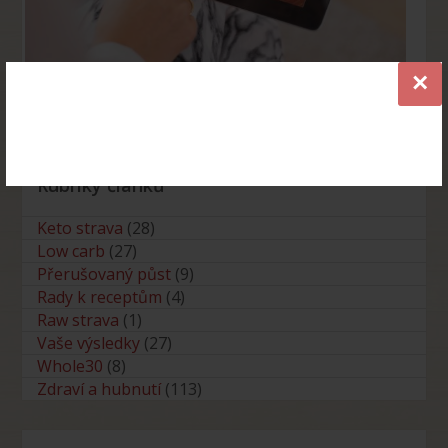
×
Průvodce low carb a keto stravou ZDARMA
Rubriky článků
Keto strava
(28)
Low carb
(27)
Přerušovaný půst
(9)
Rady k receptům
(4)
Raw strava
(1)
Vaše výsledky
(27)
Whole30
(8)
Zdraví a hubnutí
(113)