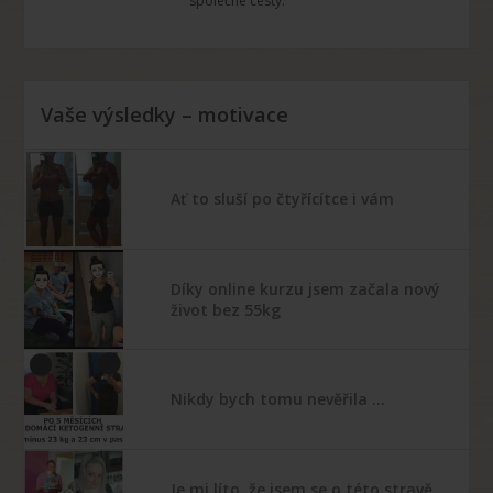
společné cesty.
Vaše výsledky – motivace
Ať to sluší po čtyřícítce i vám
Díky online kurzu jsem začala nový
život bez 55kg
Nikdy bych tomu nevěřila …
Je mi líto, že jsem se o této stravě