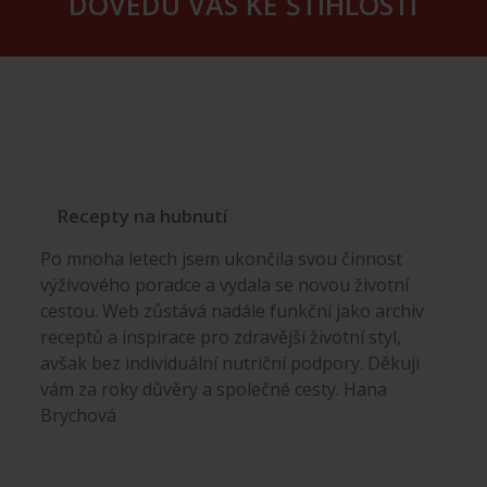
DOVEDU VÁS KE ŠTÍHLOSTI
Recepty na hubnutí
Po mnoha letech jsem ukončila svou činnost
výživového poradce a vydala se novou životní
cestou. Web zůstává nadále funkční jako archiv
receptů a inspirace pro zdravější životní styl,
avšak bez individuální nutriční podpory. Děkuji
vám za roky důvěry a společné cesty. Hana
Brychová