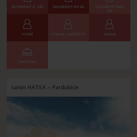
SACHARIDY 6 - 10G
SACHARIDY DO 6G
SACHARIDY NAD
15G
STARÉ
STRAVA S NIŽŠÍM GI
VEGAN
WHOLE30
salon HATEA – Pardubice