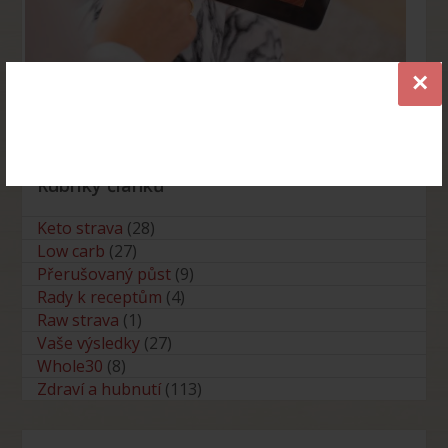
×
Průvodce low carb a keto stravou ZDARMA
Rubriky článků
Keto strava
(28)
Low carb
(27)
Přerušovaný půst
(9)
Rady k receptům
(4)
Raw strava
(1)
Vaše výsledky
(27)
Whole30
(8)
Zdraví a hubnutí
(113)