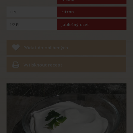
citron
1 PL
jablečný ocet
1/2 PL
Přidat do oblíbených
Vytisknout recept