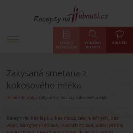
MAKRO
VYHLEDAT
MŮJ ÚČET
KALKULAČKA
RECEPTY
Zakysaná smetana z
kokosového mléka
Domů
»
Recepty
»
Zakysaná smetana z kokosového mléka
Kategorie:
bez lepku
,
bez masa
,
bez mléčných
,
bez
vajec
,
ketogenní strava
,
lowcarb strava
,
paleo primal
,
paleo strava
,
raw strava
,
sacharidy do 6g
,
vegan