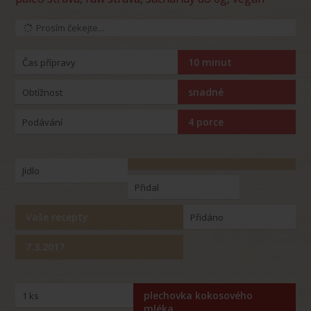
Prosím čekejte...
10 minut
Čas přípravy
snadné
Obtížnost
4 porce
Podávání
Jídlo
Přidal
Vaše recepty
Přidáno
7.3.2017
plechovka kokosového
1 ks
mléka