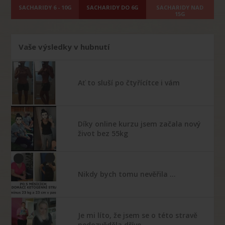
SACHARIDY 6 - 10G
SACHARIDY DO 6G
SACHARIDY NAD
15G
Vaše výsledky v hubnutí
Ať to sluší po čtyřícítce i vám
Díky online kurzu jsem začala nový
život bez 55kg
Nikdy bych tomu nevěřila …
Je mi líto, že jsem se o této stravě
nedozvěděla dříve …