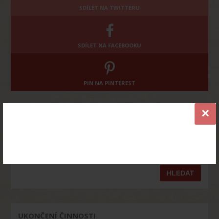
SDÍLET NA TWITTERU
SDÍLET NA FACEBOOKU
PIN NA PINTEREST
×
VYHLEDÁVEJTE NA WEBU
Vyhledávání
UKONČENÍ ČINNOSTI