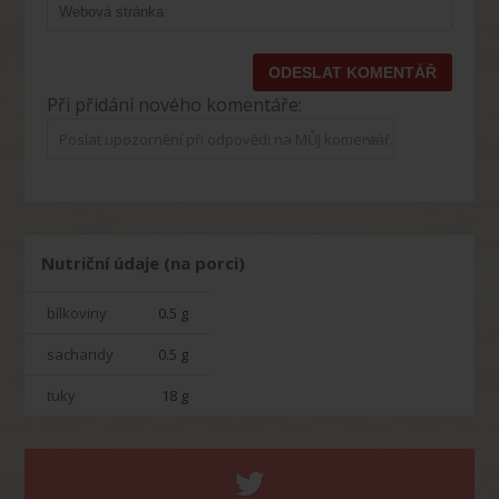
Při přidání nového komentáře:
Poslat upozornění při odpovědi na MŮJ komentář.
Nutriční údaje (na porci)
bílkoviny
0.5 g
sacharidy
0.5 g
tuky
18 g