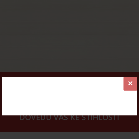
×
VÍCE INFORMACÍ
ONLINE KURZY HUBNUTÍ -
DOVEDU VÁS KE ŠTÍHLOSTI