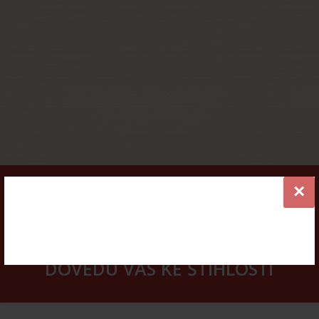
×
VÍCE INFORMACÍ
ONLINE KURZY HUBNUTÍ -
DOVEDU VÁS KE ŠTÍHLOSTI