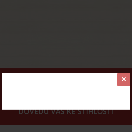
×
VÍCE INFORMACÍ
ONLINE KURZY HUBNUTÍ -
DOVEDU VÁS KE ŠTÍHLOSTI