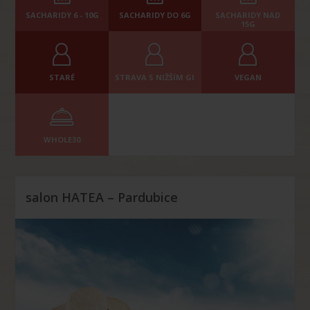
SACHARIDY 6 - 10G
SACHARIDY DO 6G
SACHARIDY NAD
15G
STARÉ
STRAVA S NIŽŠÍM GI
VEGAN
WHOLE30
salon HATEA – Pardubice