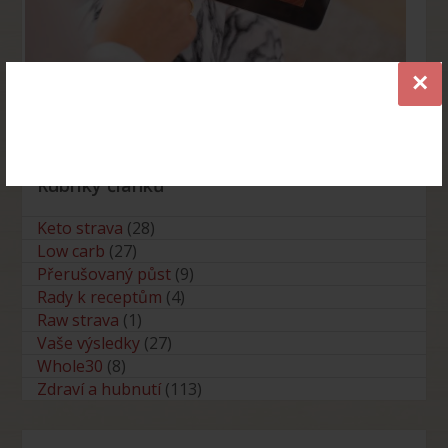
×
Průvodce low carb a keto stravou ZDARMA
Rubriky článků
Keto strava
(28)
Low carb
(27)
Přerušovaný půst
(9)
Rady k receptům
(4)
Raw strava
(1)
Vaše výsledky
(27)
Whole30
(8)
Zdraví a hubnutí
(113)