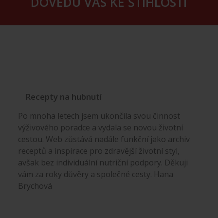
DOVEDU VÁS KE ŠTÍHLOSTI
Recepty na hubnutí
Po mnoha letech jsem ukončila svou činnost
výživového poradce a vydala se novou životní
cestou. Web zůstává nadále funkční jako archiv
receptů a inspirace pro zdravější životní styl,
avšak bez individuální nutriční podpory. Děkuji
vám za roky důvěry a společné cesty. Hana
Brychová