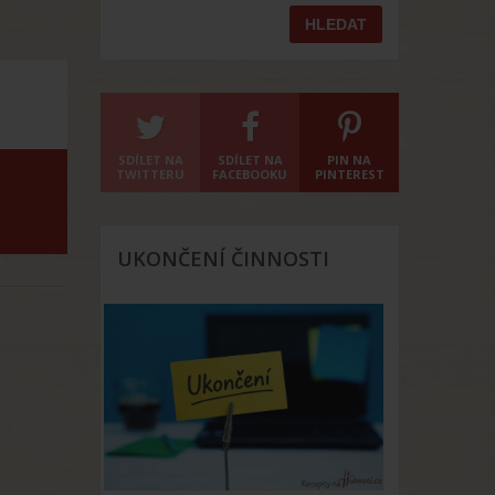
SDÍLET NA
SDÍLET NA
PIN NA
TWITTERU
FACEBOOKU
PINTEREST
UKONČENÍ ČINNOSTI