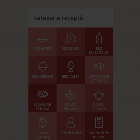
Kategorie receptů
BEZ LEPKU
BEZ MASA
BEZ
MLÉČNÝCH
BEZ OŘECHŮ
BEZ VAJEC
KETOGENNÍ
STRAVA
LOWCARB
PALEO
PALEO
STRAVA
PRIMAL
STRAVA
RAW
RYCHLOVKY
SACHARIDY
STRAVA
10 - 15G