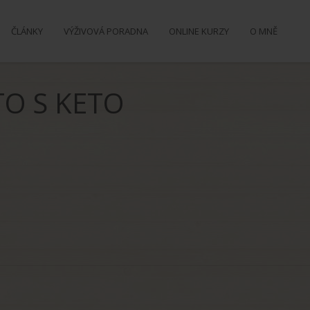
ČLÁNKY
VÝŽIVOVÁ PORADNA
ONLINE KURZY
O MNĚ
TO S KETO