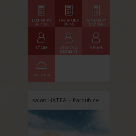
SACHARIDY
SACHARIDY
SACHARIDY
6 - 10G
DO 6G
NAD 15G
STARÉ
STRAVA S
VEGAN
NIŽŠÍM GI
WHOLE30
salon HATEA – Pardubice