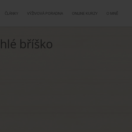
ČLÁNKY
VÝŽIVOVÁ PORADNA
ONLINE KURZY
O MNĚ
hlé bříško