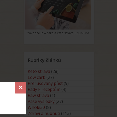
Průvodce low carb a keto stravou ZDARMA
Rubriky článků
Keto strava
(28)
Low carb
(27)
Přerušovaný půst
(9)
×
Rady k receptům
(4)
Raw strava
(1)
Vaše výsledky
(27)
Whole30
(8)
Zdraví a hubnutí
(113)