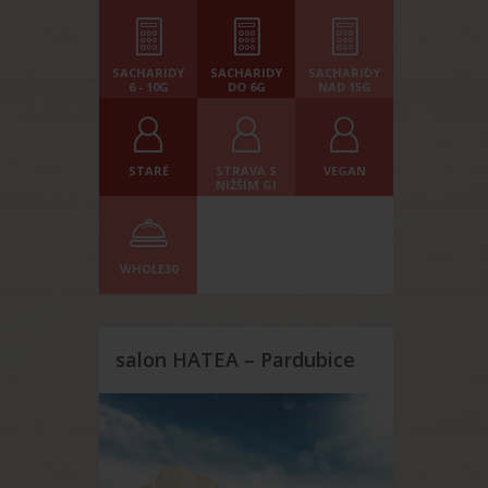
SACHARIDY
SACHARIDY
SACHARIDY
6 - 10G
DO 6G
NAD 15G
STARÉ
STRAVA S
VEGAN
NIŽŠÍM GI
WHOLE30
salon HATEA – Pardubice