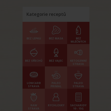
Kategorie receptů
BEZ LEPKU
BEZ MASA
BEZ
MLÉČNÝCH
BEZ OŘECHŮ
BEZ VAJEC
KETOGENNÍ
STRAVA
LOWCARB
PALEO
PALEO
STRAVA
PRIMAL
STRAVA
RAW
RYCHLOVKY
SACHARIDY
STRAVA
10 - 15G