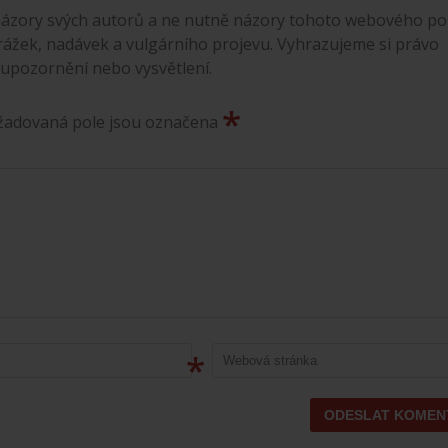
ázory svých autorů a ne nutně názory tohoto webového por
rážek, nadávek a vulgárního projevu. Vyhrazujeme si právo
 upozornění nebo vysvětlení.
*
ožadovaná pole jsou označena
*