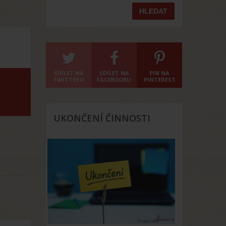
SDÍLET NA
SDÍLET NA
PIN NA
TWITTERU
FACEBOOKU
PINTEREST
UKONČENÍ ČINNOSTI