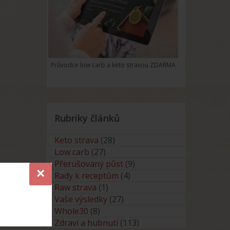
Průvodce low carb a keto stravou ZDARMA
Rubriky článků
Keto strava
(28)
Low carb
(27)
Přerušovaný půst
(9)
×
Rady k receptům
(4)
Raw strava
(1)
Vaše výsledky
(27)
Whole30
(8)
Zdraví a hubnutí
(113)