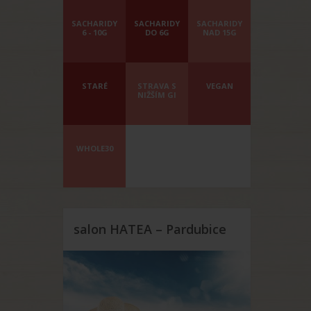
SACHARIDY
SACHARIDY
SACHARIDY
6 - 10G
DO 6G
NAD 15G
STARÉ
STRAVA S
VEGAN
NIŽŠÍM GI
WHOLE30
salon HATEA – Pardubice