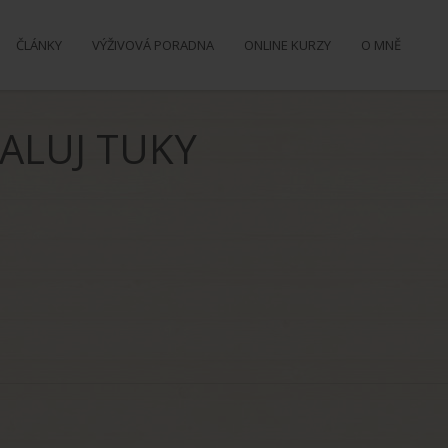
ČLÁNKY
VÝŽIVOVÁ PORADNA
ONLINE KURZY
O MNĚ
PALUJ TUKY