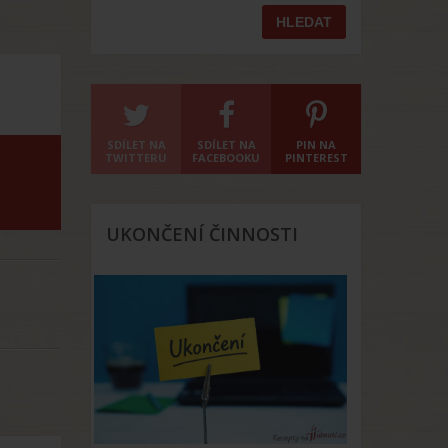
SDÍLET NA
SDÍLET NA
PIN NA
TWITTERU
FACEBOOKU
PINTEREST
UKONČENÍ ČINNOSTI