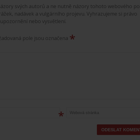
ázory svých autorů a ne nutně názory tohoto webového por
rážek, nadávek a vulgárního projevu. Vyhrazujeme si právo
 upozornění nebo vysvětlení.
*
ožadovaná pole jsou označena
*