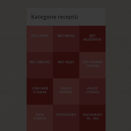
Kategorie receptů
BEZ LEPKU
BEZ MASA
BEZ
MLÉČNÝCH
BEZ OŘECHŮ
BEZ VAJEC
KETOGENNÍ
STRAVA
LOWCARB
PALEO
PALEO
STRAVA
PRIMAL
STRAVA
RAW
RYCHLOVKY
SACHARIDY
STRAVA
10 - 15G