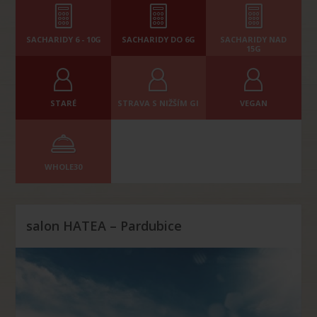
SACHARIDY 6 - 10G
SACHARIDY DO 6G
SACHARIDY NAD
15G
STARÉ
STRAVA S NIŽŠÍM GI
VEGAN
WHOLE30
salon HATEA – Pardubice