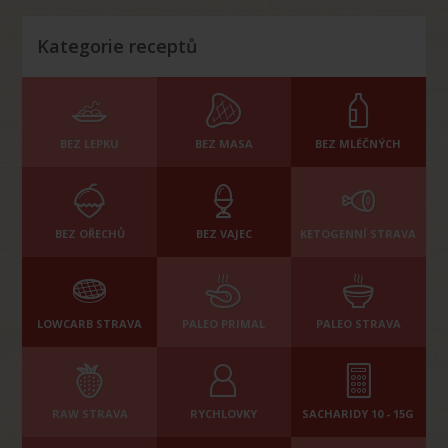
Kategorie receptů
BEZ LEPKU
BEZ MASA
BEZ MLÉČNÝCH
BEZ OŘECHŮ
BEZ VAJEC
KETOGENNÍ STRAVA
LOWCARB STRAVA
PALEO PRIMAL
PALEO STRAVA
RAW STRAVA
RYCHLOVKY
SACHARIDY 10 - 15G