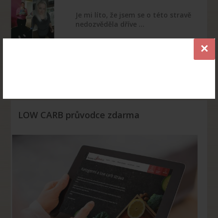
Je mi líto, že jsem se o této stravě
nedozvěděla dříve …
×
Díky keto stravě jsem vyměnila
celý šatník
LOW CARB průvodce zdarma