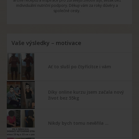
archiv receptů a inspirace pro zdravější životní styl, avšak bez
individuální nutriční podpory. Děkuji vám za roky důvěry a
společné cesty.
Vaše výsledky – motivace
Ať to sluší po čtyřícítce i vám
Díky online kurzu jsem začala nový
život bez 55kg
Nikdy bych tomu nevěřila …